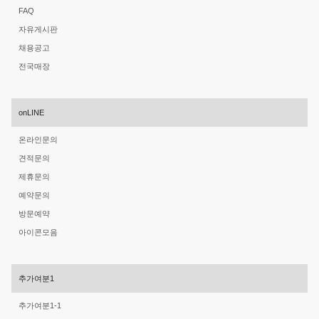
FAQ
자유게시판
채용공고
전국매장
onLINE
온라인문의
견적문의
제휴문의
예약문의
방문예약
아이콘모음
추가여분1
추가여분1-1