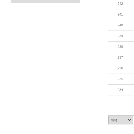
242
241
240
239
238
237
236
235
234