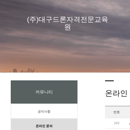
(주)대구드론자격전문교육
원
온라인
커뮤니티
공지사항
번호
243
온라인 문의