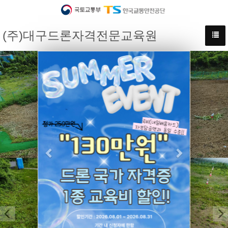
(주)대구드론자격전문교육원
Previous
Next
Previous
N
제 2비행장
4차 산업혁명의 선두 주자는 여러분입니다