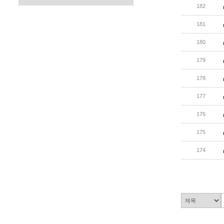
182
181
180
179
178
177
176
175
174