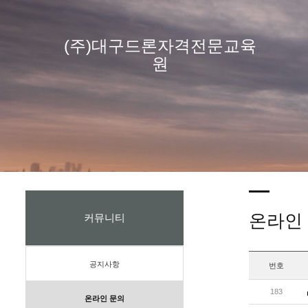
(주)대구드론자격전문교육
원
온라인
커뮤니티
공지사항
번호
183
온라인 문의