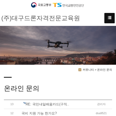
(주)대구드론자격전문교육원
커뮤니티 > 온라인 문의
온라인 문의
RE: 국민내일배움카드(구직..
13
관리자
국비 지원 가능 한가요?
12
dsa9521